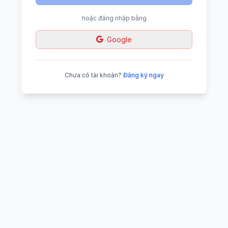
hoặc đăng nhập bằng
Google
Chưa có tài khoản?
Đăng ký ngay