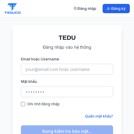
Đăng nhập
Đăng ký
TEDU
Đăng nhập vào hệ thống
Email hoặc Username
Mật khẩu
Ghi nhớ đăng nhập
Quên mật khẩu?
Đang kiểm tra bảo mật...