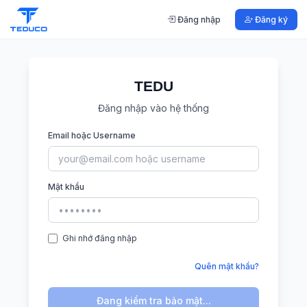
Đăng nhập
Đăng ký
TEDU
Đăng nhập vào hệ thống
Email hoặc Username
Mật khẩu
Ghi nhớ đăng nhập
Quên mật khẩu?
Đang kiểm tra bảo mật...