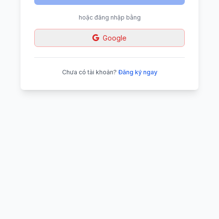
hoặc đăng nhập bằng
Google
Chưa có tài khoản?
Đăng ký ngay